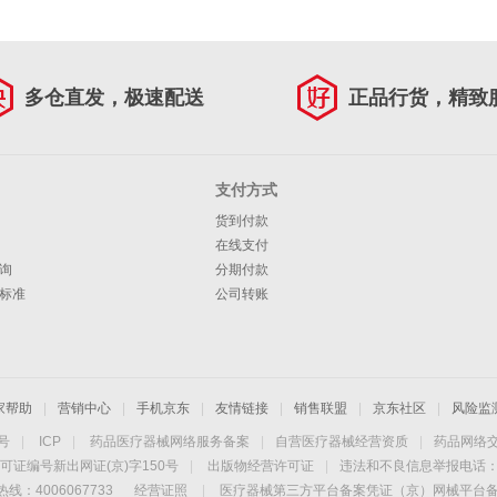
多仓直发，极速配送
正品行货，精致
支付方式
货到付款
在线支付
询
分期付款
标准
公司转账
家帮助
|
营销中心
|
手机京东
|
友情链接
|
销售联盟
|
京东社区
|
风险监
4号
|
ICP
|
药品医疗器械网络服务备案
|
自营医疗器械经营资质
|
药品网络
可证编号新出网证(京)字150号
|
出版物经营许可证
|
违法和不良信息举报电话：40
线：4006067733
经营证照
|
医疗器械第三方平台备案凭证（京）网械平台备字（