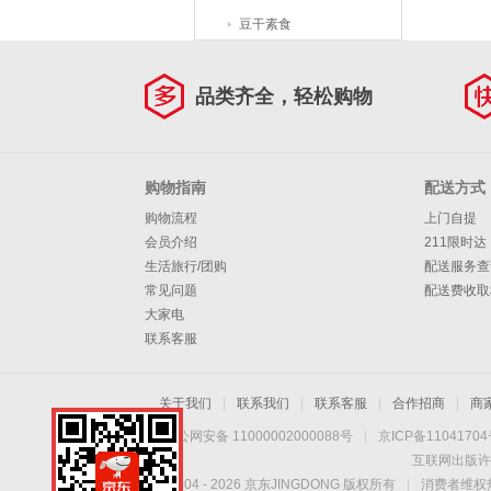
豆干素食
品类齐全，轻松购物
购物指南
配送方式
购物流程
上门自提
会员介绍
211限时达
生活旅行/团购
配送服务查
常见问题
配送费收取
大家电
联系客服
关于我们
|
联系我们
|
联系客服
|
合作招商
|
商
京公网安备 11000002000088号
|
京ICP备1104170
互联网出版许
Copyright © 2004 -
2026
京东JINGDONG 版权所有
|
消费者维权热