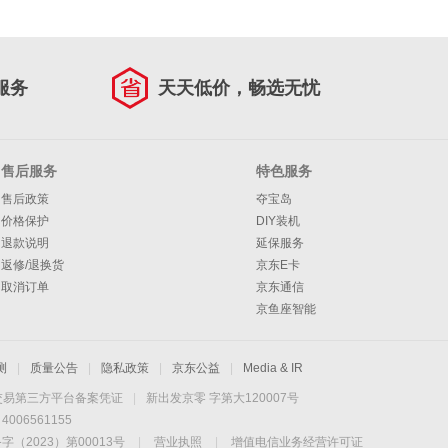
服务
天天低价，畅选无忧
售后服务
特色服务
售后政策
夺宝岛
价格保护
DIY装机
退款说明
延保服务
返修/退换货
京东E卡
取消订单
京东通信
京鱼座智能
测
|
质量公告
|
隐私政策
|
京东公益
|
Media & IR
交易第三方平台备案凭证
|
新出发京零 字第大120007号
06561155
2023）第00013号
|
营业执照
|
增值电信业务经营许可证