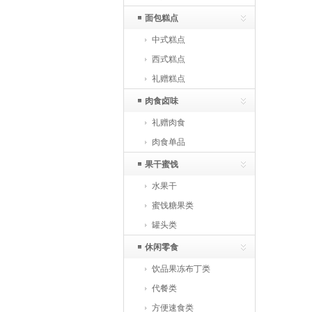
面包糕点
中式糕点
西式糕点
礼赠糕点
肉食卤味
礼赠肉食
肉食单品
果干蜜饯
水果干
蜜饯糖果类
罐头类
休闲零食
饮品果冻布丁类
代餐类
方便速食类