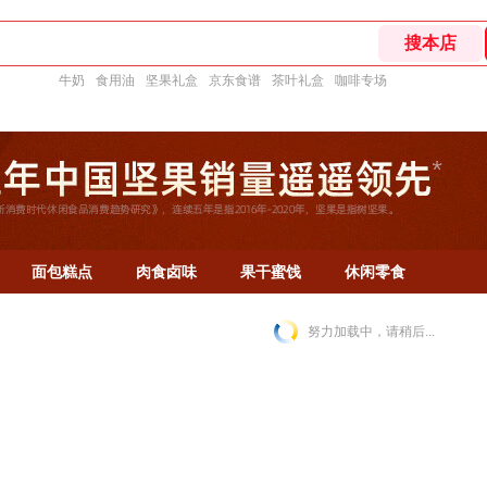
牛奶
食用油
坚果礼盒
京东食谱
茶叶礼盒
咖啡专场
面包糕点
肉食卤味
果干蜜饯
休闲零食
努力加载中，请稍后...