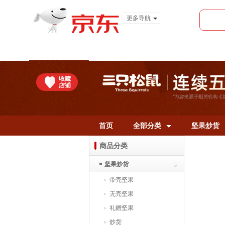
更多导航
服装城
食品
金融
首页
全部分类
坚果炒货
商品分类
坚果炒货
带壳坚果
无壳坚果
礼赠坚果
炒货